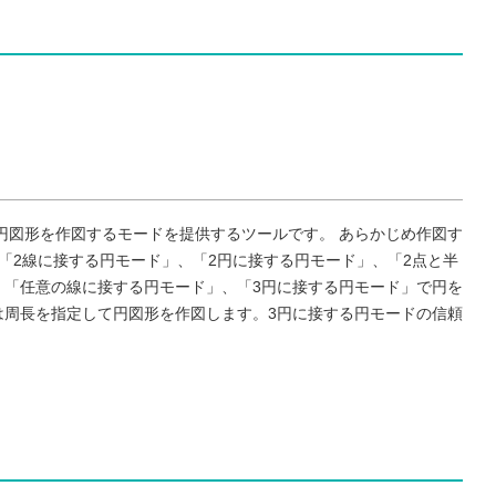
かった円図形を作図するモードを提供するツールです。 あらかじめ作図す
「2線に接する円モード」、「2円に接する円モード」、「2点と半
、「任意の線に接する円モード」、「3円に接する円モード」で円を
は周長を指定して円図形を作図します。3円に接する円モードの信頼